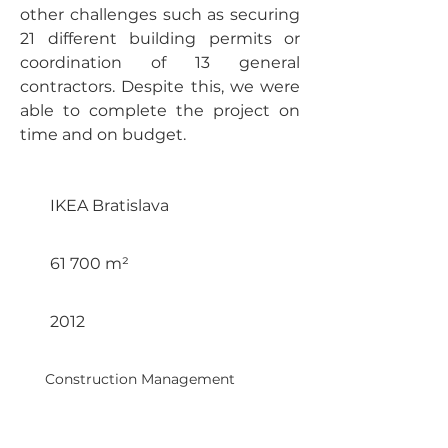
other challenges such as securing 
21 different building permits or 
coordination of 13 general 
contractors. Despite this, we were 
able to complete the project on 
time and on budget.
Klient / Client :
IKEA Bratislava
Plocha / Area :
61 700 m²
Dokončení / Completion :
2012
Služby / Services:
Construction Management