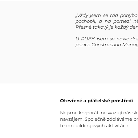
„
Vždy jsem se rád pohybova
pochopil, a na pomezí n
Přesně takový je každý den 
U RUBY jsem se navíc dost
pozice Construction Manage
Otevřené a přátelské prostředí
Nejsme korporát, nesvazují nás slo
navzájem. Společně zdoláváme prac
teambuildingových aktivitách.