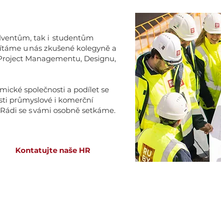
olventům, tak i studentům
ítáme u nás zkušené kolegyně a
/Project Managementu, Designu,
ické společnosti a podílet se
ti průmyslové i komerční
. Rádi se s vámi osobně setkáme.
Kontatujte naše HR