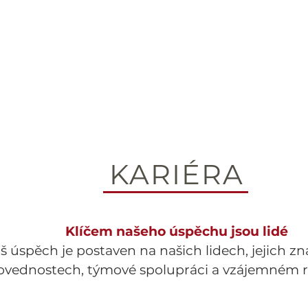
UŽBY
O NÁS
KONTAKT
PROJEKTY
KARIÉRA
KARIÉRA
Klíčem našeho úspěchu jsou lidé
š úspěch je postaven na našich lidech, jejich zn
ovednostech, týmové spolupráci a vzájemném r