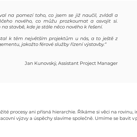
l na pomezí toho, co jsem se již naučil, zvládl a
ěčeho nového, co můžu prozkoumat a osvojit si.
na stavbě, kde je stále něco nového k řešení.
al k těm největším projektům u nás, a to ještě z
mentu, jakožto férové služby řízení výstavby.“
Jan Kunovský, Assistant Project Manager
žité procesy ani přísná hierarchie. Říkáme si věci na rovinu
ovní výzvy a úspěchy slavíme společně. Umíme se bavit v pr