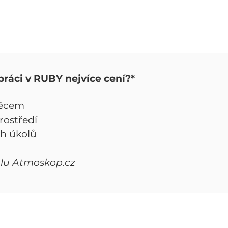
práci v RUBY nejvíce cení?*
věcem
rostředí
ch úkolů
álu Atmoskop.cz