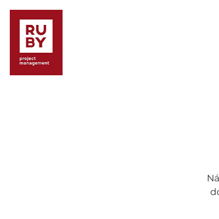
AKTUALITY
SL
Ná
d