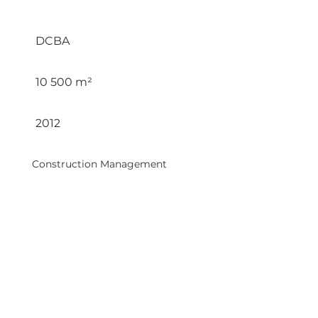
Klient / Client :
DCBA
Plocha / Area :
10 500 m²
Dokončení / Completion :
2012
Služby / Services:
Construction Management