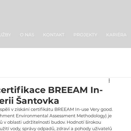
UŽBY
O NÁS
KONTAKT
PROJEKTY
KARIÉRA
 certifikace BREEAM In-
erii Šantovka
pěli v získání certifikátu BREEAM In-use Very good. 
ishment Environmental Assessment Methodology) je 
v oblasti udržitelnosti budov. Hodnotí širokou 
yužití vody, správy odpadů, zdraví a pohody uživatelů 