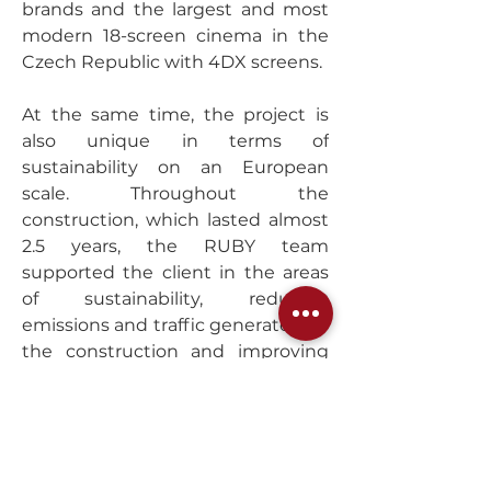
brands and the largest and most 
modern 18-screen cinema in the 
Czech Republic with 4DX screens.
At the same time, the project is 
also unique in terms of 
sustainability on an European 
scale. Throughout the 
construction, which lasted almost 
2.5 years, the RUBY team 
supported the client in the areas 
of sustainability, reducing 
emissions and traffic generated by 
the construction and improving 
environmental practices during 
the works. As a result, the centre 
was awarded BREEAM Very Good 
certification. The innovative 
solutions used enable a reduction 