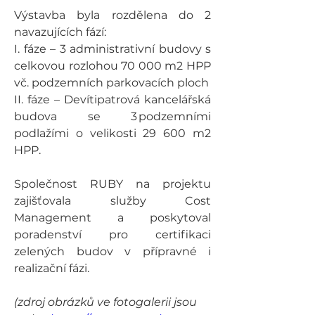
Výstavba byla rozdělena do 2 
navazujících fází: 
I. fáze – 3 administrativní budovy s 
celkovou rozlohou 70 000 m2 HPP 
vč. podzemních parkovacích ploch 
II. fáze – Devítipatrová kancelářská 
budova se 3 podzemními 
podlažími o velikosti 29 600 m2 
HPP.  
Společnost RUBY na projektu 
zajišťovala služby Cost 
Management a poskytoval 
poradenství pro certifikaci 
zelených budov v přípravné i 
realizační fázi. 
(zdroj obrázků ve fotogalerii jsou 