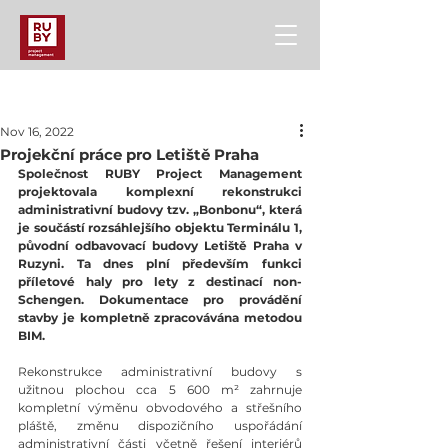
Príspevok
Nov 16, 2022
Projekční práce pro Letiště Praha
Společnost RUBY Project Management 
projektovala komplexní rekonstrukci 
administrativní budovy tzv. „Bonbonu“, která 
je součástí rozsáhlejšího objektu Terminálu 1, 
původní odbavovací budovy Letiště Praha v 
Ruzyni. Ta dnes plní především funkci 
příletové haly pro lety z destinací non-
Schengen. Dokumentace pro provádění 
stavby je kompletně zpracovávána metodou 
BIM.
Rekonstrukce administrativní budovy s 
užitnou plochou cca 5 600 m² zahrnuje 
kompletní výměnu obvodového a střešního 
pláště, změnu dispozičního uspořádání 
administrativní části včetně řešení interiérů 