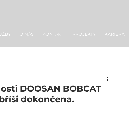
UŽBY
O NÁS
KONTAKT
PROJEKTY
KARIÉRA
čnosti DOOSAN BOBCAT
bříši dokončena.