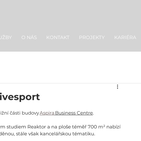
UŽBY
O NÁS
KONTAKT
PROJEKTY
KARIÉRA
ivesport
jižní části budovy 
Aspira
 Business Centre
.
ckým studiem Reaktor a na ploše téměř 700 
m² 
nabízí 
aděnou, stále však kancelářskou tématiku. 