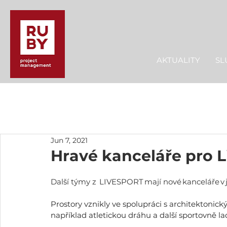
AKTUALITY
SL
Jun 7, 2021
Hravé kanceláře pro L
Další týmy z 
 LIVESPORT
 mají nové kanceláře v 
Prostory vznikly ve spolupráci s architektoni
například atletickou dráhu a další sportovně l